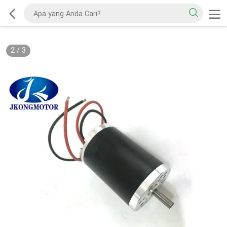
2
/
3