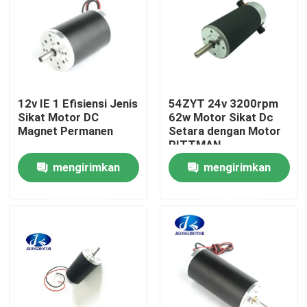
Tur Pabrik
Kontrol kualitas
12v IE 1 Efisiensi Jenis
54ZYT 24v 3200rpm
Sikat Motor DC
62w Motor Sikat Dc
Hubungi kami
Magnet Permanen
Setara dengan Motor
PITTMAN
mengirimkan
mengirimkan
Permintaan Penawaran
permintaan
permintaan
motor servo stepper terintegrasi
Servo motor DC terintegrasi
Motor DC Brushless