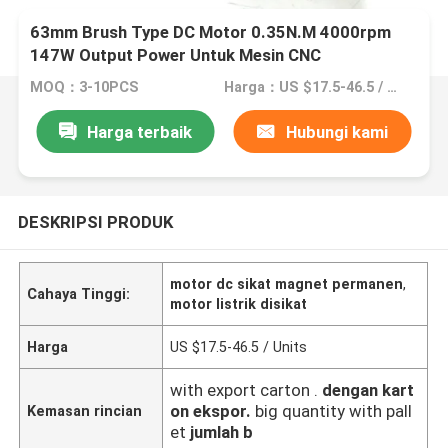
63mm Brush Type DC Motor 0.35N.M 4000rpm
147W Output Power Untuk Mesin CNC
MOQ：3-10PCS
Harga：US $17.5-46.5 / Units
Harga terbaik
Hubungi kami
DESKRIPSI PRODUK
motor dc sikat magnet permanen
,
Cahaya Tinggi:
motor listrik disikat
Harga
US $17.5-46.5 / Units
with export carton .
dengan kart
on ekspor.
big quantity with pall
Kemasan rincian
et
jumlah b