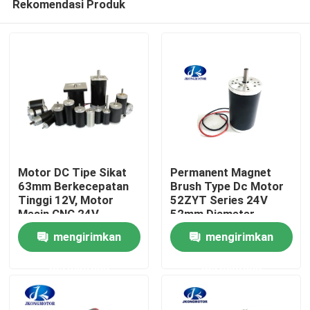
Rekomendasi Produk
Motor DC Tipe Sikat
Permanent Magnet
63mm Berkecepatan
Brush Type Dc Motor
Tinggi 12V, Motor
52ZYT Series 24V
Mesin CNC 24V
52mm Diameter
Rumah
7500rpm 314W
Pilihan Kecepatan
mengirimkan
mengirimkan
Tinggi 11000rpm
untuk 12v hingga
Produk
permintaan
permintaan
115vdc
Tentang kami