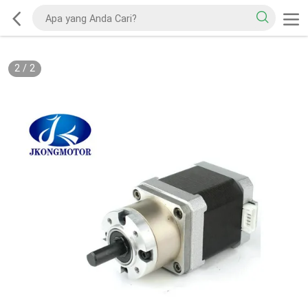
2
/
2