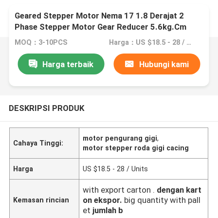
Geared Stepper Motor Nema 17 1.8 Derajat 2
Phase Stepper Motor Gear Reducer 5.6kg.Cm
78oz. Di Untuk Printer 3D
MOQ：3-10PCS
Harga：US $18.5 - 28 / Units
Harga terbaik
Hubungi kami
DESKRIPSI PRODUK
motor pengurang gigi
,
Cahaya Tinggi:
motor stepper roda gigi cacing
Harga
US $18.5 - 28 / Units
with export carton .
dengan kart
on ekspor.
big quantity with pall
Kemasan rincian
et
jumlah b