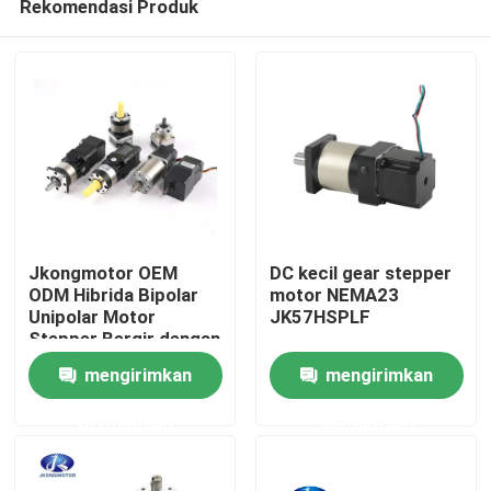
Rekomendasi Produk
Jkongmotor OEM
DC kecil gear stepper
ODM Hibrida Bipolar
motor NEMA23
Unipolar Motor
JK57HSPLF
Stepper Bergir dengan
Rumah
Gearbox Encoder Rem
mengirimkan
mengirimkan
Driver Terintegrasi
Produk
permintaan
permintaan
Tentang kami