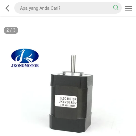
2
/
3