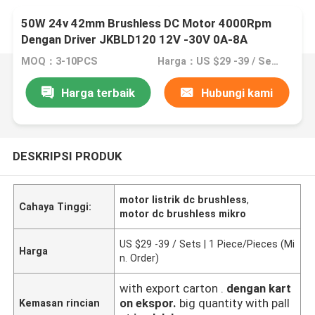
50W 24v 42mm Brushless DC Motor 4000Rpm
Dengan Driver JKBLD120 12V -30V 0A-8A
MOQ：3-10PCS
Harga：US $29 -39 / Sets | 1 Piece/Pieces (Min. Order)
Harga terbaik
Hubungi kami
DESKRIPSI PRODUK
motor listrik dc brushless
,
Cahaya Tinggi:
motor dc brushless mikro
US $29 -39 / Sets | 1 Piece/Pieces (Mi
Harga
n. Order)
with export carton .
dengan kart
on ekspor.
big quantity with pall
Kemasan rincian