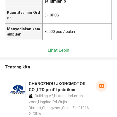
et
jumlah b
Kuantitas min Ord
3-10PCS
er
Menyediakan kem
30000 pcs / bulan
ampuan
Lihat Lebih
Tentang kita
CHANGZHOU JKONGMOTOR
CO.,LTD profil pabrikan
Building A2,Hutang Industrial
zone,Lingdao Rd,Wujin
District,Changzhou,China.Zip:21316
2 ,CINA