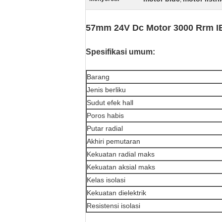
57mm 24V Dc Motor 3000 Rrm IE 
Spesifikasi umum:
Barang
Jenis berliku
Sudut efek hall
Poros habis
Putar radial
Akhiri pemutaran
Kekuatan radial maks
Kekuatan aksial maks
Kelas isolasi
Kekuatan dielektrik
Resistensi isolasi