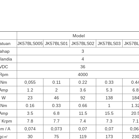
B-3
Model
atuan
JK57BLS005
JK57BLS01
JK57BLS02
JK57BLS03
JK57B
ahap
3
landia
4
VDC
36
Rpm
4000
Nm
0,055
0.11
0.22
0.33
0.4
Amp
1.2
2
3.6
5.3
6.8
W
23
46
92
138
18
Nm
0.16
0.33
0.66
1
1.3
Amp
3.5
6.8
11.5
15.5
20.
/ Krpm
7.8
7.7
7.4
7.3
7.1
m / A
0,074
0,073
0,07
0,07
0,06
gc
㎡
30
75
119
173
23