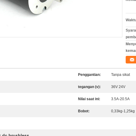
Waktu
Syara
pemb
Meny
kema
Penggantian:
Tanpa sikat
tegangan (v):
36V 24V
Nilai saat ini:
3.5A-20.5A
Bobot:
0,33kg-1,25kg
ik dc brushless