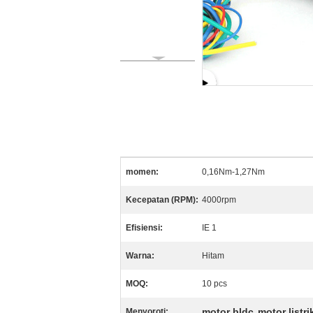
momen:
0,16Nm-1,27Nm
Kecepatan (RPM):
4000rpm
Efisiensi:
IE 1
Warna:
Hitam
MOQ:
10 pcs
motor bldc
motor listr
Menyoroti:
,