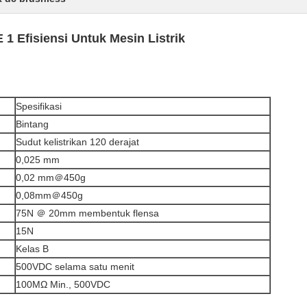
1 Efisiensi Untuk Mesin Listrik
Spesifikasi
Bintang
Sudut kelistrikan 120 derajat
0,025 mm
0,02 mm＠450g
0,08mm＠450g
75N ＠ 20mm membentuk flensa
15N
Kelas B
500VDC selama satu menit
100MΩ Min., 500VDC