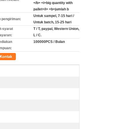
</b> <i>big quantity with
pallet</i> <b>jumlah b
Untuk sampel, 7-15 hari /
 pengiriman:
Untuk batch, 15-25 hari
t-syarat
T / T, paypal, Western Union,
ayaran:
L / C.
ediakan
100000PCS / Bulan
mpuan:
Kontak