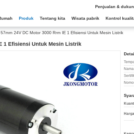
Penjualan & duku
Rumah
Produk
Tentang kita
Wisata pabrik
Kontrol kuali
57mm 24V DC Motor 3000 Rrm IE 1 Efisiensi Untuk Mesin Listrik
1 Efisiensi Untuk Mesin Listrik
Deta
Tempa
Nama 
Sertifi
Nomor
Syar
Kuant
Harga
Kemas