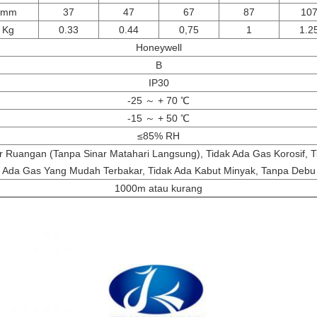
mm
37
47
67
87
10
Kg
0.33
0.44
0,75
1
1.2
Honeywell
B
IP30
-25 ～ + 70 ℃
-15 ～ + 50 ℃
≤85%
RH
r Ruangan (Tanpa Sinar Matahari Langsung), Tidak Ada Gas Korosif, T
Ada Gas Yang Mudah Terbakar, Tidak Ada Kabut Minyak, Tanpa Debu
1000m atau kurang