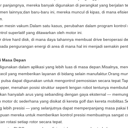
 panjangnya, mereka banyak digunakan di perangkat yang berjalan t
men lainnya;dan baru-baru ini, mereka muncul di kipas, di mana efisien
n.
n mesin vakum.Dalam satu kasus, perubahan dalam program kontrol
ol superlatif yang ditawarkan oleh motor ini.
drive hard disk, di mana daya tahannya membuat drive beroperasi d
pada pengurangan energi di area di mana hal ini menjadi semakin pent
i Masa Depan
igunakan dalam aplikasi yang lebih luas di masa depan.Misalnya, me
kecil yang memberikan layanan di bidang selain manufaktur.Orang mun
ana pulsa dapat digunakan untuk mengontrol pemosisian secara tepat.Ta
er, menahan posisi struktur seperti lengan robot tentunya membutuh
ukan hanyalah arus yang sebanding dengan gaya eksternal — memungk
tor dc sederhana yang disikat di kereta golf dan kereta mobilitas.Sel
g lebih presisi — yang selanjutnya dapat memperpanjang masa pakai b
uan mereka untuk memberikan kontrol presisi membuatnya sangat coco
n rotasi setiap rotor secara tepat.