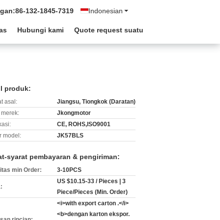
ngan:
86-132-1845-7319
Indonesian
tas
Hubungi kami
Quote request suatu
il produk:
t asal:
Jiangsu, Tiongkok (Daratan)
merek:
Jkongmotor
kasi:
CE, ROHS,ISO9001
 model:
JK57BLS
at-syarat pembayaran & pengiriman:
itas min Order:
3-10PCS
US $10.15-33 / Pieces | 3
:
Piece/Pieces (Min. Order)
<i>with export carton .</i>
<b>dengan karton ekspor.
an rincian: