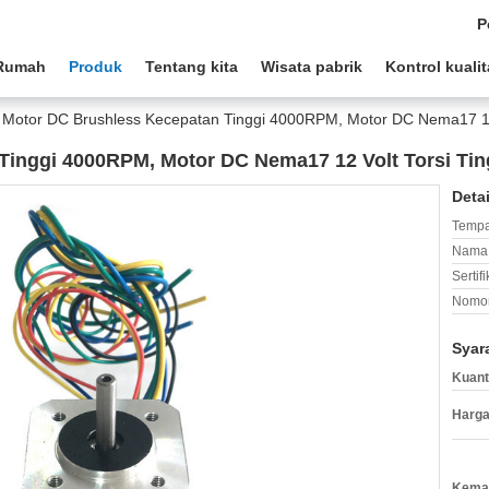
P
Rumah
Produk
Tentang kita
Wisata pabrik
Kontrol kuali
Motor DC Brushless Kecepatan Tinggi 4000RPM, Motor DC Nema17 12 
Tinggi 4000RPM, Motor DC Nema17 12 Volt Torsi Tin
Deta
Tempa
Nama 
Sertifi
Nomor
Syar
Kuant
Harga
Kemas