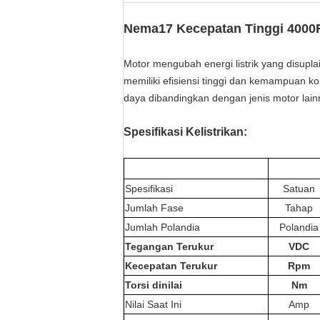
Nema17 Kecepatan Tinggi 4000
Motor mengubah energi listrik yang disupl
memiliki efisiensi tinggi dan kemampuan k
daya dibandingkan dengan jenis motor lain
Spesifikasi Kelistrikan:
Spesifikasi
Satuan
Jumlah Fase
Tahap
Jumlah Polandia
Polandia
Tegangan Terukur
VDC
Kecepatan Terukur
Rpm
Torsi dinilai
Nm
Nilai Saat Ini
Amp