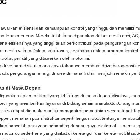
awarkan efisiensi dan kemampuan kontrol yang tinggi, dan memiliki 
lan terus menerus.Mereka telah lama digunakan dalam mesin cuci, AC,
mana efisiensinya yang tinggi telah berkontribusi pada pengurangan kon
n mesin vakum.Dalam satu kasus, perubahan dalam program kontrol
ol superlatif yang ditawarkan oleh motor ini.
drive hard disk, di mana daya tahannya membuat drive beroperasi d
pada pengurangan energi di area di mana hal ini menjadi semakin pent
as di Masa Depan
igunakan dalam aplikasi yang lebih luas di masa depan.Misalnya, me
kecil yang memberikan layanan di bidang selain manufaktur.Orang mun
ana pulsa dapat digunakan untuk mengontrol pemosisian secara tepat.Ta
er, menahan posisi struktur seperti lengan robot tentunya membutuh
ukan hanyalah arus yang sebanding dengan gaya eksternal — memungk
tor dc sederhana yang disikat di kereta golf dan kereta mobilitas.Sel