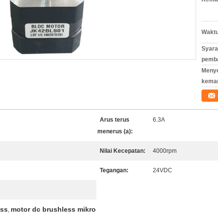
Waktu
Syara
pemb
Meny
kema
Arus terus
6.3A
menerus (a):
Nilai Kecepatan:
4000rpm
Tegangan:
24VDC
ess
motor dc brushless mikro
,