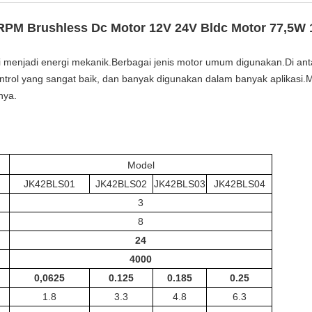
RPM Brushless Dc Motor 12V 24V Bldc Motor 77,5W
ai menjadi energi mekanik.Berbagai jenis motor umum digunakan.Di an
ontrol yang sangat baik, dan banyak digunakan dalam banyak aplikasi
nya.
Model
JK42BLS01
JK42BLS02
JK42BLS03
JK42BLS04
3
8
24
4000
0,0625
0.125
0.185
0.25
1.8
3.3
4.8
6.3