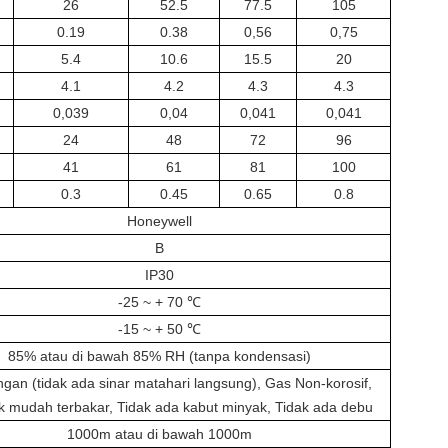
26
52.5
77.5
105
0.19
0.38
0,56
0,75
5.4
10.6
15.5
20
4.1
4.2
4.3
4.3
0,039
0,04
0,041
0,041
24
48
72
96
41
61
81
100
0.3
0.45
0.65
0.8
Honeywell
B
IP30
-25 ~ + 70 ℃
-15 ~ + 50 ℃
85% atau di bawah 85% RH (tanpa kondensasi)
ngan (tidak ada sinar matahari langsung), Gas Non-korosif,
k mudah terbakar, Tidak ada kabut minyak, Tidak ada debu
1000m atau di bawah 1000m