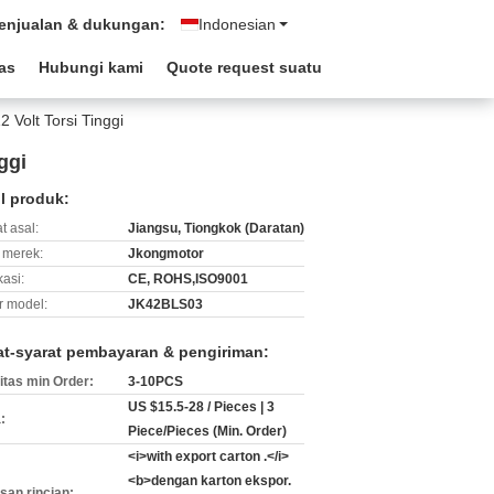
enjualan & dukungan:
Indonesian
tas
Hubungi kami
Quote request suatu
Volt Torsi Tinggi
ggi
il produk:
t asal:
Jiangsu, Tiongkok (Daratan)
merek:
Jkongmotor
kasi:
CE, ROHS,ISO9001
 model:
JK42BLS03
at-syarat pembayaran & pengiriman:
itas min Order:
3-10PCS
US $15.5-28 / Pieces | 3
:
Piece/Pieces (Min. Order)
<i>with export carton .</i>
<b>dengan karton ekspor.
an rincian: