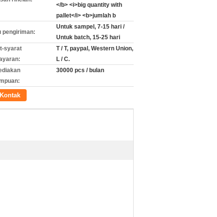
</b> <i>big quantity with
pallet</i> <b>jumlah b
Untuk sampel, 7-15 hari /
 pengiriman:
Untuk batch, 15-25 hari
t-syarat
T / T, paypal, Western Union,
ayaran:
L / C.
ediakan
30000 pcs / bulan
mpuan:
Kontak