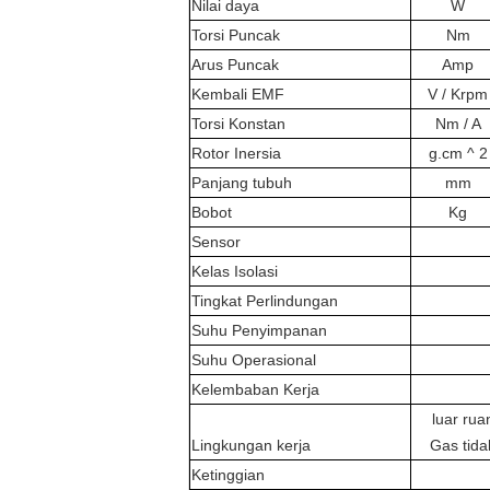
Nilai daya
W
Torsi Puncak
Nm
Arus Puncak
Amp
Kembali EMF
V / Krpm
Torsi Konstan
Nm / A
Rotor Inersia
g.cm ^ 2
Panjang tubuh
mm
Bobot
Kg
Sensor
Kelas Isolasi
Tingkat Perlindungan
Suhu Penyimpanan
Suhu Operasional
Kelembaban Kerja
luar rua
Lingkungan kerja
Gas tida
Ketinggian