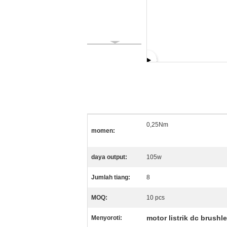
0,25Nm
momen:
daya output:
105w
Jumlah tiang:
8
MOQ:
10 pcs
motor listrik dc brushl
Menyoroti: