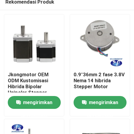
Rekomendasi Produk
Jkongmotor OEM
0.9°36mm 2 fase 3.8V
ODM Kustomisasi
Nema 14 hibrida
Hibrida Bipolar
Stepper Motor
Unipolar Stepper
Rumah
Motor dengan
mengirimkan
mengirimkan
Gearbox Encoder Rem
Driver Terintegrasi
Produk
permintaan
permintaan
Tentang kami