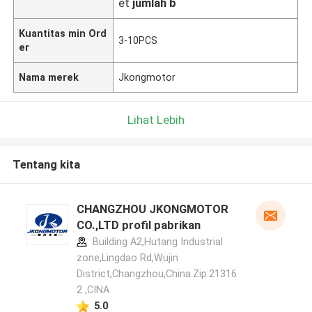
et
jumlah b
Kuantitas min Ord
3-10PCS
er
Nama merek
Jkongmotor
Lihat Lebih
Tentang kita
CHANGZHOU JKONGMOTOR
CO.,LTD profil pabrikan
Building A2,Hutang Industrial
zone,Lingdao Rd,Wujin
District,Changzhou,China.Zip:21316
2 ,CINA
5.0