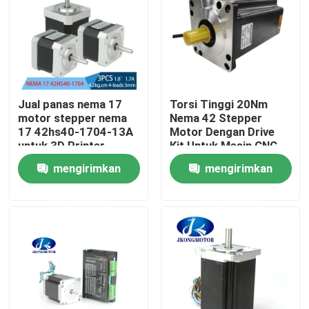
Tur Pabrik
Kontrol kualitas
Jual panas nema 17
Torsi Tinggi 20Nm
motor stepper nema
Nema 42 Stepper
Hubungi kami
17 42hs40-1704-13A
Motor Dengan Drive
untuk 3D Printer
Kit Untuk Mesin CNC
mengirimkan
mengirimkan
Permintaan Penawaran
permintaan
permintaan
motor servo stepper terintegrasi
Servo motor DC terintegrasi
Motor DC Brushless