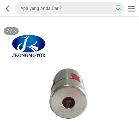
2
/
3