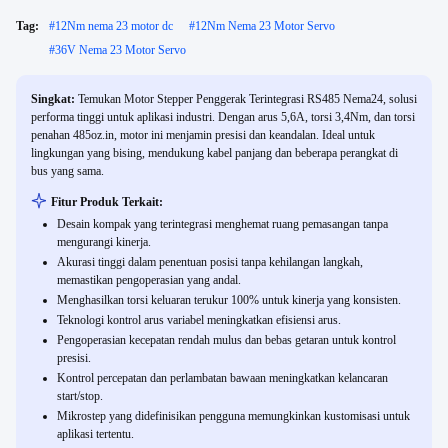
Tag:
#
12Nm nema 23 motor dc
#
12Nm Nema 23 Motor Servo
#
36V Nema 23 Motor Servo
Singkat:
Temukan Motor Stepper Penggerak Terintegrasi RS485 Nema24, solusi
performa tinggi untuk aplikasi industri. Dengan arus 5,6A, torsi 3,4Nm, dan torsi
penahan 485oz.in, motor ini menjamin presisi dan keandalan. Ideal untuk
lingkungan yang bising, mendukung kabel panjang dan beberapa perangkat di
bus yang sama.
Fitur Produk Terkait:
Desain kompak yang terintegrasi menghemat ruang pemasangan tanpa
mengurangi kinerja.
Akurasi tinggi dalam penentuan posisi tanpa kehilangan langkah,
memastikan pengoperasian yang andal.
Menghasilkan torsi keluaran terukur 100% untuk kinerja yang konsisten.
Teknologi kontrol arus variabel meningkatkan efisiensi arus.
Pengoperasian kecepatan rendah mulus dan bebas getaran untuk kontrol
presisi.
Kontrol percepatan dan perlambatan bawaan meningkatkan kelancaran
start/stop.
Mikrostep yang didefinisikan pengguna memungkinkan kustomisasi untuk
aplikasi tertentu.