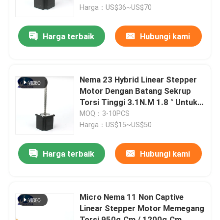
Harga：US$36~US$70
Tur Pabrik
Harga terbaik
Hubungi kami
Kontrol kualitas
Nema 23 Hybrid Linear Stepper
Hubungi kami
Motor Dengan Batang Sekrup
Torsi Tinggi 3.1N.M 1.8 ° Untuk
Cnc Router
MOQ：3-10PCS
Permintaan Penawaran
Harga：US$15~US$50
motor servo stepper terintegrasi
Harga terbaik
Hubungi kami
Servo motor DC terintegrasi
Micro Nema 11 Non Captive
Linear Stepper Motor Memegang
Motor DC Brushless
Torsi 950g.Cm / 1200g.Cm