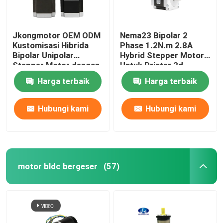
Jkongmotor OEM ODM
Nema23 Bipolar 2
Kustomisasi Hibrida
Phase 1.2N.m 2.8A
Bipolar Unipolar
Hybrid Stepper Motor
Stepper Motor dengan
Untuk Printer 3d
Gearbox Encoder Rem
Harga terbaik
Harga terbaik
Driver Terintegrasi
Hubungi kami
Hubungi kami
motor bldc bergeser
(57)