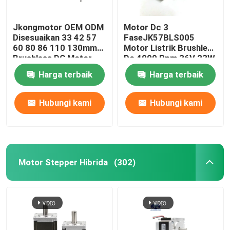
Jkongmotor OEM ODM
Motor Dc 3
Disesuaikan 33 42 57
FaseJK57BLS005
60 80 86 110 130mm
Motor Listrik Brushless
Brushless DC Motor
Dc 4000 Rpm 36V 23W
dengan Brake Encoder
Dengan CE ROHS
Harga terbaik
Harga terbaik
Gearbox Dibangun di
Driver
Hubungi kami
Hubungi kami
Motor Stepper Hibrida
(302)