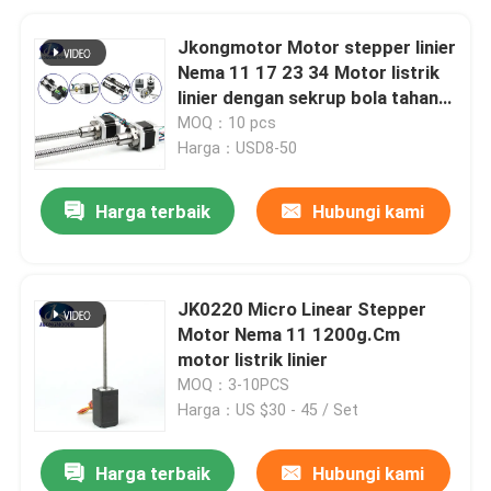
Jkongmotor Motor stepper linier
Nema 11 17 23 34 Motor listrik
linier dengan sekrup bola tahan
lama
MOQ：10 pcs
Harga：USD8-50
Harga terbaik
Hubungi kami
JK0220 Micro Linear Stepper
Motor Nema 11 1200g.Cm
motor listrik linier
MOQ：3-10PCS
Harga：US $30 - 45 / Set
Harga terbaik
Hubungi kami