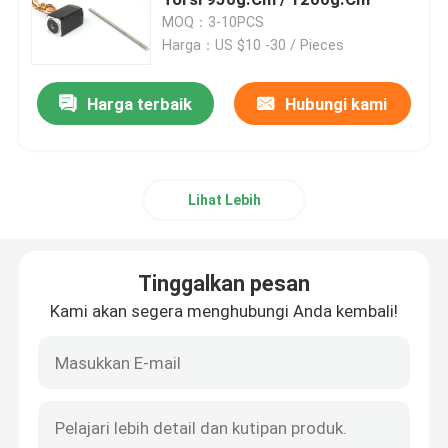
MOQ：3-10PCS
Harga：US $10 -30 / Pieces
Motor Stepper Hibrida
Harga terbaik
Hubungi kami
motor bldc bergeser
Motor Stepper Linear
Lihat Lebih
Diarahkan Motor Stepper
Tinggalkan pesan
Motor Stepper Loop Tertutup
Kami akan segera menghubungi Anda kembali!
Stepper Motor Dengan Rem
Pengemudi Motor DC Tanpa Kuas