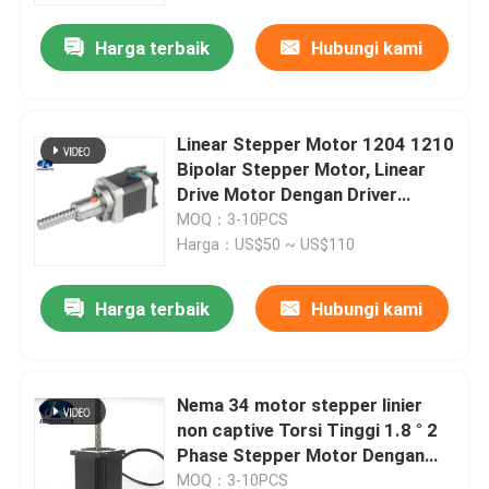
Harga terbaik
Hubungi kami
Linear Stepper Motor 1204 1210
Bipolar Stepper Motor, Linear
Drive Motor Dengan Driver
Terintegrasi
MOQ：3-10PCS
Harga：US$50 ~ US$110
Harga terbaik
Hubungi kami
Rumah
Nema 34 motor stepper linier
Produk
non captive Torsi Tinggi 1.8 ° 2
Phase Stepper Motor Dengan
Screw TR12 untuk router CNC
Tentang kami
MOQ：3-10PCS