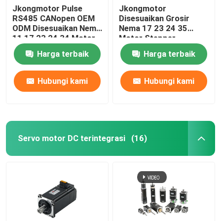
Jkongmotor Pulse
Jkongmotor
RS485 CANopen OEM
Disesuaikan Grosir
ODM Disesuaikan Nema
Nema 17 23 24 35
11 17 23 24 34 Motor
Motor Stepper
Servo Stepper
Terintegrasi RS485
Harga terbaik
Harga terbaik
Terintegrasi dengan
DapatMembuka
Encoder Digunakan
Ethercat Untuk Mesin
untuk Mesin Cnc
CNC
Hubungi kami
Hubungi kami
Servo motor DC terintegrasi
(16)