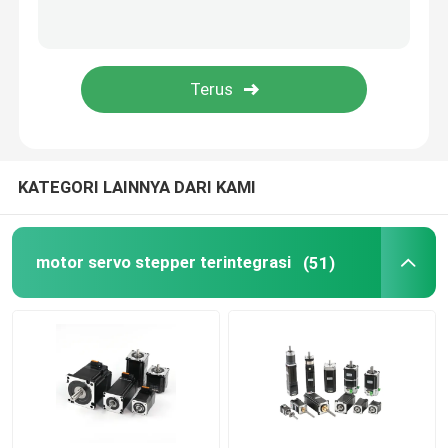
Pengemudi Motor Stepper
motor bldc rotor luar
Sikat Motor DC
KATEGORI LAINNYA DARI KAMI
AC Servo Motor
motor servo stepper terintegrasi
(51)
Gearbox Planetary Presisi
Motor Spindle