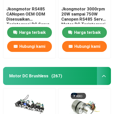
Jkongmotor RS485
Jkongmotor 3000rpm
CANopen OEM ODM
20W sampai 750W
Disesuaikan
Canopen RS485 Servo
Terintegrasi DC Servo
Motor DC Terintegrasi
Motor Nema 17 23 24
dengan Encoder 17bit
Harga terbaik
Harga terbaik
34 Brushless Bldc
untuk Mesin Tekstil
Servo Motor dengan
Driver Terintegrasi
Hubungi kami
Hubungi kami
Built in
Motor DC Brushless
(267)