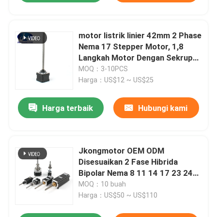
motor listrik linier 42mm 2 Phase
Nema 17 Stepper Motor, 1,8
Langkah Motor Dengan Sekrup
Timbal
MOQ：3-10PCS
Harga：US$12 ~ US$25
Harga terbaik
Hubungi kami
Jkongmotor OEM ODM
Disesuaikan 2 Fase Hibrida
Bipolar Nema 8 11 14 17 23 24
34 Motor Stepper Linear dengan
MOQ：10 buah
Lead Screw
Harga：US$50 ~ US$110