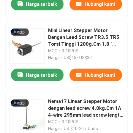
Harga terbaik
Hubungi kami
Mini Linear Stepper Motor
Dengan Lead Screw TR3.5 TR5
Torsi Tinggi 1200g.Cm 1.8 °
untuk printer 3D
MOQ：3-10PCS
Harga：US$15~US$30
Harga terbaik
Hubungi kami
Nema17 Linear Stepper Motor
dengan lead screw 4.0kg.Cm 1A
4-wire 295mm lead screw length
untuk printer 3D
MOQ：3-10PCS
Harga：US $10-20 / Units