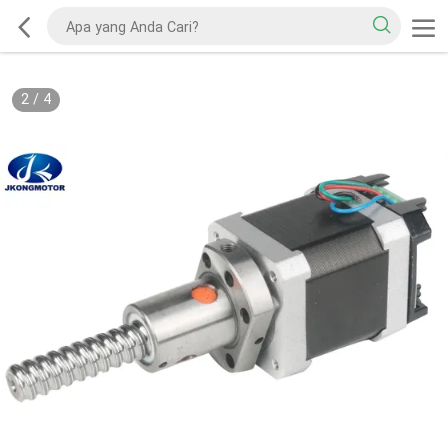
2
/
4