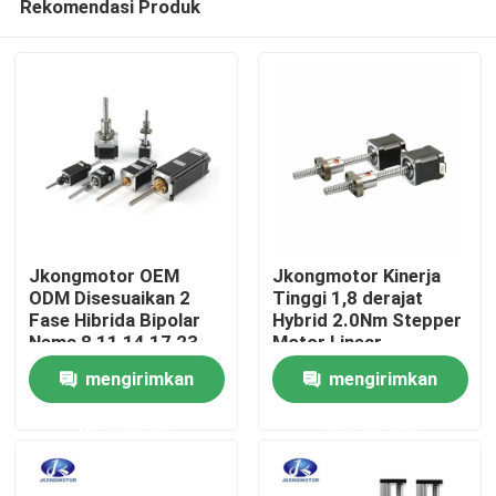
Rekomendasi Produk
Jkongmotor OEM
Jkongmotor Kinerja
ODM Disesuaikan 2
Tinggi 1,8 derajat
Fase Hibrida Bipolar
Hybrid 2.0Nm Stepper
Nema 8 11 14 17 23
Motor Linear
Rumah
24 34 Motor Stepper
Industrial Application
mengirimkan
mengirimkan
Linear dengan Lead
& Automation System
Screw
Produk
permintaan
permintaan
Tentang kami