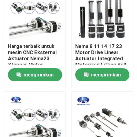
Tur Pabrik
Kontrol kualitas
Harga terbaik untuk
Nema 8 11 14 17 23
mesin CNC Eksternal
Motor Drive Linear
Hubungi kami
Aktuator Nema23
Actuator Integrated
Stepper Motor
Motorized Lifting Ball
Screw Stepper Motor
mengirimkan
mengirimkan
Permintaan Penawaran
Micro Stepper Motor
permintaan
permintaan
motor servo stepper terintegrasi
Servo motor DC terintegrasi
Motor DC Brushless